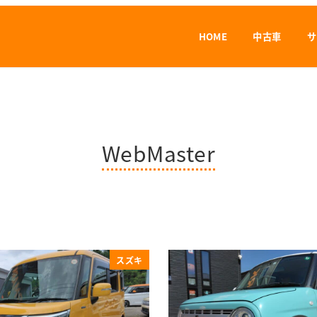
HOME
中古車
サ
WebMaster
スズキ